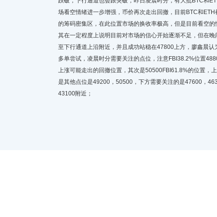
跌破，下行通道也会跟突破，昨日凌晨时分，有大批BTC和E
场看空情绪进一步增强，币价再次走出回撤，目前BTC和ET
的筹码密集区，在此位置市场的换收率极高，但是目前看空的
其在一定程度上说明目前对市场的信心开始逐渐不足，但在晚
至下行通道上沿附近，并且成功站稳在47800上方，廖鑫晨
多单尝试，凌晨时分需要关注的点位，注意FBI38.2%位置48
上涨可能走出的回撤位置，其次是50500FBI61.8%的位置
是其他点位是49200，50500，下方需要关注的是47600，463
43100附近；