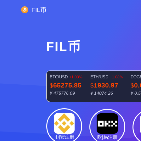
FIL币
FIL币
BTC/USD
ETH/USD
DOG
+1.03%
+1.08%
65275.85
1930.97
0
$
$
$
¥ 475776.09
¥ 14074.26
¥ 0.
币|安注册
欧|易注册