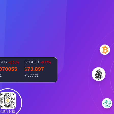
E/US
SOL/USD
+1.51%
+0.77%
.070055
73.897
$
51
¥ 538.61
扫码下载