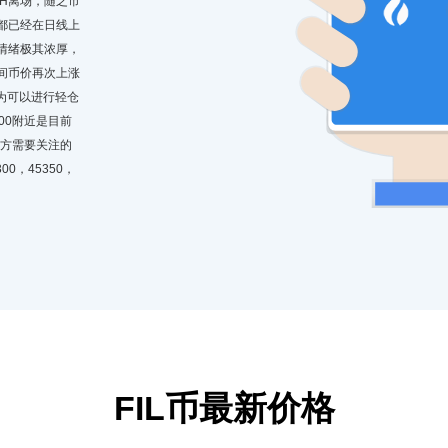
TH离场，随之市
H都已经在日线上
情绪极其浓厚，
间币价再次上涨
认为可以进行轻仓
800附近是目前
，上方需要关注的
00，45350，
FIL币最新价格